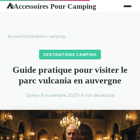
Accessoires Pour Camping
⛺
Accueil
›
Destinations camping
DESTINATIONS CAMPING
Guide pratique pour visiter le
parc vulcania en auvergne
Come
•
9 novembre 2025
•
6 min de lecture