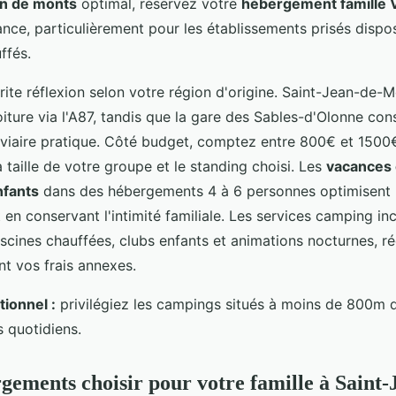
ean de monts
optimal, réservez votre
hébergement famille
vance, particulièrement pour les établissements prisés disp
ffés.
ite réflexion selon votre région d'origine. Saint-Jean-de-M
iture via l'A87, tandis que la gare des Sables-d'Olonne con
roviaire pratique. Côté budget, comptez entre 800€ et 1500
 taille de votre groupe et le standing choisi. Les
vacances
nfants
dans des hébergements 4 à 6 personnes optimisent 
t en conservant l'intimité familiale. Les services camping in
scines chauffées, clubs enfants et animations nocturnes, r
t vos frais annexes.
ionnel :
privilégiez les campings situés à moins de 800m 
ts quotidiens.
gements choisir pour votre famille à Saint-