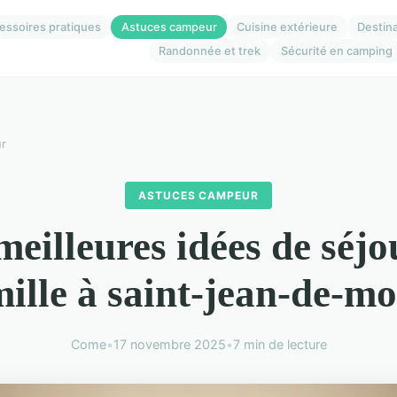
essoires pratiques
Astuces campeur
Cuisine extérieure
Destin
Randonnée et trek
Sécurité en camping
r
ASTUCES CAMPEUR
meilleures idées de séjo
mille à saint-jean-de-mo
Come
•
17 novembre 2025
•
7 min de lecture