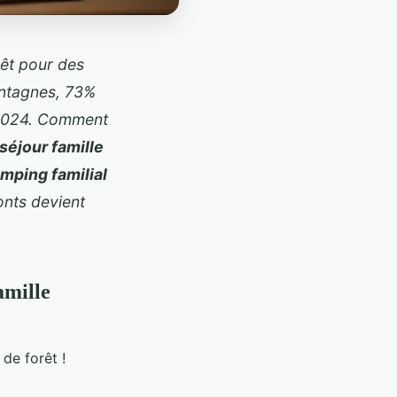
êt pour des
ontagnes, 73%
n 2024. Comment
séjour famille
mping familial
onts
devient
amille
de forêt !