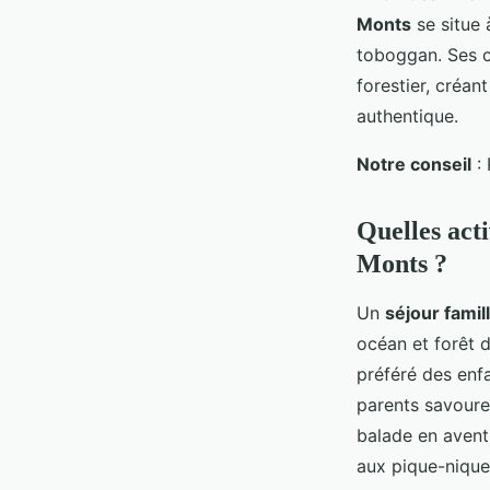
Monts
se situe 
toboggan. Ses c
forestier, créa
authentique.
Notre conseil
: 
Quelles acti
Monts ?
Un
séjour famil
océan et forêt d
préféré des enfa
parents savouren
balade en aventu
aux pique-niques