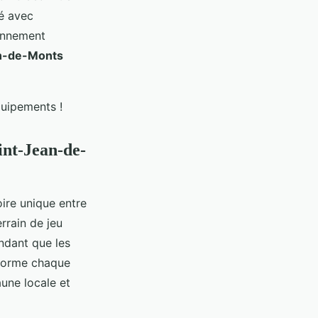
é avec
onnement
an-de-Monts
quipements !
aint-Jean-de-
oire unique entre
rrain de jeu
endant que les
nsforme chaque
aune locale et