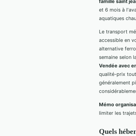
famille saint j
et 6 mois à l'a
aquatiques chau
Le transport mér
accessible en vo
alternative fer
semaine selon la
Vendée avec e
qualité-prix tou
généralement pi
considérablemen
Mémo organisat
limiter les traje
Quels héber