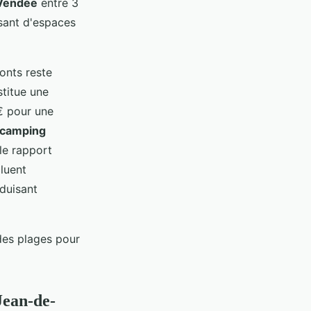
 Vendée
entre 3
osant d'espaces
onts reste
stitue une
€ pour une
 camping
le rapport
cluent
éduisant
des plages pour
Jean-de-