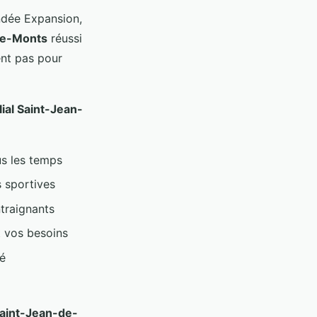
ndée Expansion,
-de-Monts
réussi
ent pas pour
ial Saint-Jean-
us les temps
s sportives
ntraignants
t vos besoins
bé
Saint-Jean-de-