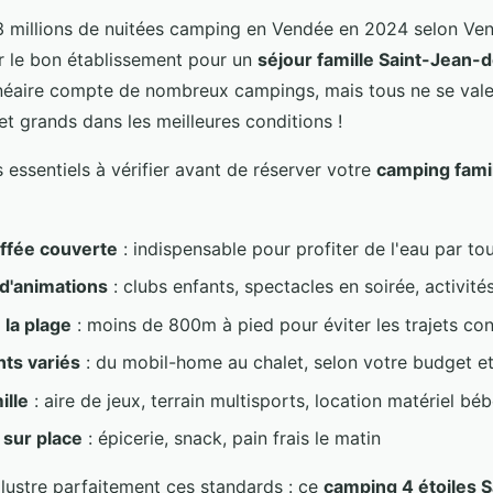
3 millions de nuitées camping en Vendée en 2024 selon Ve
 le bon établissement pour un
séjour famille Saint-Jean
lnéaire compte de nombreux campings, mais tous ne se val
s et grands dans les meilleures conditions !
es essentiels à vérifier avant de réserver votre
camping famil
uffée couverte
: indispensable pour profiter de l'eau par to
'animations
: clubs enfants, spectacles en soirée, activité
 la plage
: moins de 800m à pied pour éviter les trajets co
ts variés
: du mobil-home au chalet, selon votre budget e
ille
: aire de jeux, terrain multisports, location matériel bé
sur place
: épicerie, snack, pain frais le matin
illustre parfaitement ces standards : ce
camping 4 étoiles 