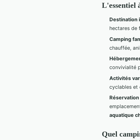
L'essentiel 
Destination 
hectares de 
Camping fam
chauffée, an
Hébergement
convivialité 
Activités va
cyclables et
Réservation 
emplacements
aquatique c
Quel campin