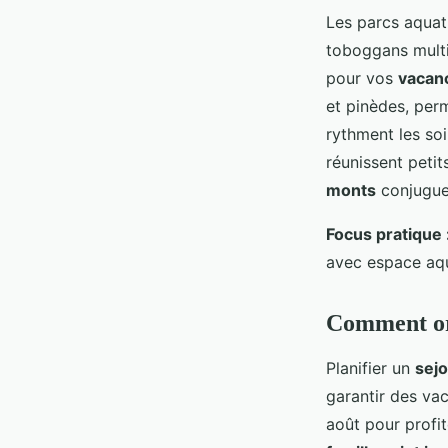
Les parcs aquat
toboggans multi
pour vos
vacanc
et pinèdes, perm
rythment les soi
réunissent peti
monts
conjugue 
Focus pratique 
avec espace aqu
Comment org
Planifier un
sejo
garantir des vac
août pour profi