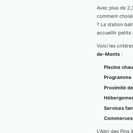
Avec plus de 2,
comment choisir
? La station ba
accueillir petit
Voici les critèr
de-Monts
:
Piscine cha
Programme d
Proximité de
Hébergemen
Services fam
Commerces 
L'Abri des Pins 