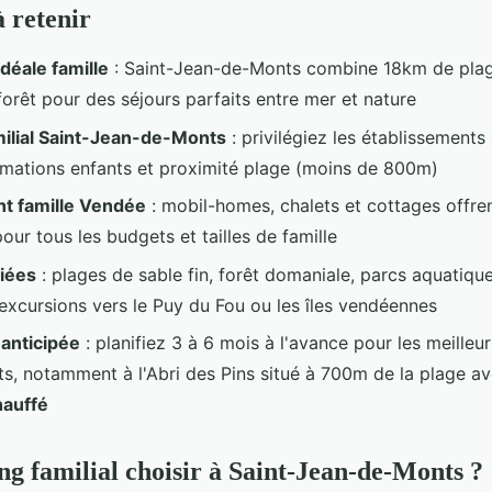
à retenir
idéale
famille
: Saint-Jean-de-Monts combine 18km de plag
forêt pour des séjours parfaits entre mer et nature
ilial Saint-Jean-de-Monts
: privilégiez les établissements
imations enfants et proximité plage (moins de 800m)
 famille Vendée
: mobil-homes, chalets et cottages offren
pour tous les budgets et tailles de famille
riées
: plages de sable fin, forêt domaniale, parcs aquatique
 excursions vers le Puy du Fou ou les îles vendéennes
anticipée
: planifiez 3 à 6 mois à l'avance pour les meilleur
, notamment à l'Abri des Pins situé à 700m de la plage a
hauffé
g familial choisir à Saint-Jean-de-Monts ?