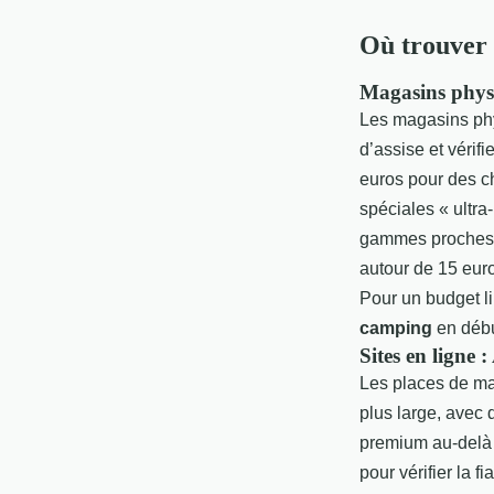
Où trouver 
Magasins physi
Les magasins phys
d’assise et vérifi
euros pour des c
spéciales « ultra
gammes proches, 
autour de 15 eur
Pour un budget l
camping
en début
Sites en ligne 
Les places de ma
plus large, avec
premium au-delà d
pour vérifier la f