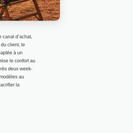
e canal d’achat,
du client, le
daptée à un
ise le confort au
après deux week-
s modèles au
crifier la