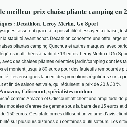
le meilleur prix chaise pliante camping en 
ques : Decathlon, Leroy Merlin, Go Sport
iques rassurent grâce à la possibilité d’essayer la chaise, test
er la stabilité avant achat. Decathlon concentre une offre large e
haises pliantes camping Quechua et autres marques, avec parfo
-légères » affichées à partir de 13 euros. Leroy Merlin et Go Spo
avec des chaises pliantes orientées jardin/camping dont les ta
os et montent jusqu’à 80 euros pour des fauteuils rembourrés pl
imité, ces enseignes lancent des promotions régulières sur la
pr
 et fin de saison estivale, qui réduisent le prix de 20 à 30 %.
: Amazon, Cdiscount, spécialistes outdoor
rché comme Amazon et Cdiscount affichent une amplitude de p
 des modèles d’entrée de gamme sous la barre des 15 euros et 
e 150 euros. Ces plateformes diffusent un volume d’avis client
iabilité sur plusieurs dizaines ou centaines d’utilisateurs. Les sit