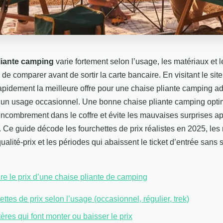
pliante camping
varie fortement selon l’usage, les matériaux et l
de comparer avant de sortir la carte bancaire. En visitant le site 
 rapidement la meilleure offre pour une chaise pliante camping a
à un usage occasionnel. Une bonne chaise pliante camping optim
’encombrement dans le coffre et évite les mauvaises surprises 
n. Ce guide décode les fourchettes de prix réalistes en 2025, le
ualité-prix et les périodes qui abaissent le ticket d’entrée sans sa
 le prix d’une chaise pliante de camping
ttes de prix selon l’usage (occasionnel, régulier, trek)
tères qui font monter ou baisser le prix