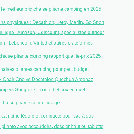
 le meilleur prix chaise pliante camping en 2025
ns physiques : Decathlon, Leroy Merlin, Go Sport
n ligne : Amazon, Cdiscount, spécialistes outdoor
on : Leboncoin, Vinted et autres plateformes
chaise pliante camping rapport qualité-prix 2025
chaises pliantes camping pour petit budget
x Chair One vs Decathlon Quechua Arpenaz
mp vs Songmics : confort et prix en duel
 chaise pliante selon l’usage
 camping légère et compacte pour sac à dos
pliante avec accoudoirs, dossier haut ou tablette