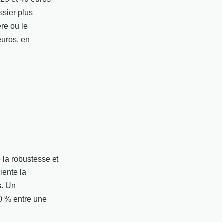
ssier plus
re ou le
euros, en
 la robustesse et
iente la
s. Un
0 % entre une