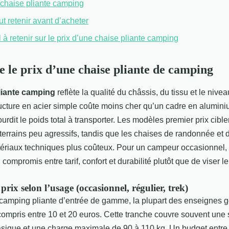
 chaise pliante camping
ut retenir avant d’acheter
l à retenir sur le prix d’une chaise pliante camping
le prix d’une chaise pliante de camping
pliante camping
reflète la qualité du châssis, du tissu et le nivea
ucture en acier simple coûte moins cher qu’un cadre en alumini
ourdit le poids total à transporter. Les modèles premier prix cibl
terrains peu agressifs, tandis que les chaises de randonnée et 
tériaux techniques plus coûteux. Pour un campeur occasionnel, 
 compromis entre tarif, confort et durabilité plutôt que de viser le
prix selon l’usage (occasionnel, régulier, trek)
camping pliante d’entrée de gamme, la plupart des enseignes g
 compris entre 10 et 20 euros. Cette tranche couvre souvent une s
basique et une charge maximale de 90 à 110 kg. Un budget entre