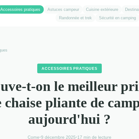
Accessoires pratiques
Astuces campeur
Cuisine extérieure
Destina
Randonnée et trek
Sécurité en camping
ques
ACCESSOIRES PRATIQUES
uve-t-on le meilleur pr
 chaise pliante de camp
aujourd'hui ?
Come
•
9 décembre 2025
•
17 min de lecture