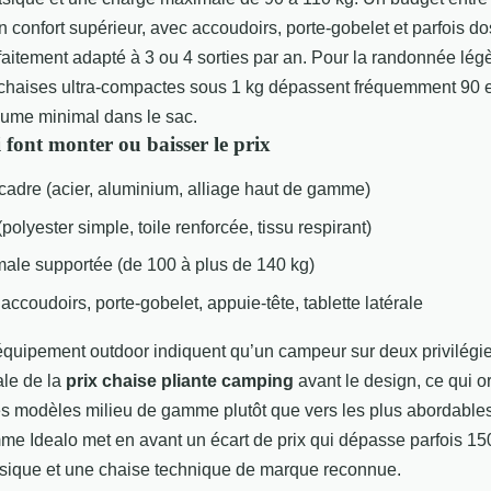
n confort supérieur, avec accoudoirs, porte-gobelet et parfois do
aitement adapté à 3 ou 4 sorties par an. Pour la randonnée légè
 chaises ultra-compactes sous 1 kg dépassent fréquemment 90 
ume minimal dans le sac.
i font monter ou baisser le prix
cadre (acier, aluminium, alliage haut de gamme)
(polyester simple, toile renforcée, tissu respirant)
ale supportée (de 100 à plus de 140 kg)
accoudoirs, porte-gobelet, appuie-tête, tablette latérale
équipement outdoor indiquent qu’un campeur sur deux privilégie
le de la
prix chaise pliante camping
avant le design, ce qui or
 modèles milieu de gamme plutôt que vers les plus abordable
e Idealo met en avant un écart de prix qui dépasse parfois 15
asique et une chaise technique de marque reconnue.