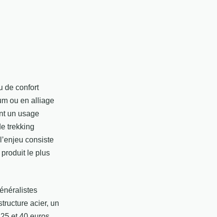
u de confort
um ou en alliage
ent un usage
de trekking
l’enjeu consiste
 produit le plus
énéralistes
tructure acier, un
 25 et 40 euros