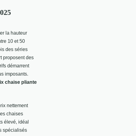
2025
er la hauteur
ntre 10 et 50
is des séries
rt proposent des
rifs démarrent
us imposants.
ix chaise pliante
rix nettement
des chaises
s élevé, idéal
es spécialisés