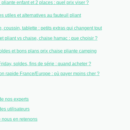
pliante enfant et 2 places : quel prix viser ?
 utiles et alternatives au fauteuil pliant
 coussin, tablette : petits extras qui changent tout
t pliant vs chaise, chaise hamac : que choisir ?
ldes et bons plans prix chaise pliante camping
riday, soldes, fins de série : quand acheter ?
son rapide France/Europe : où payer moins cher ?
de nos experts
des utilisateurs
 nous en retenons