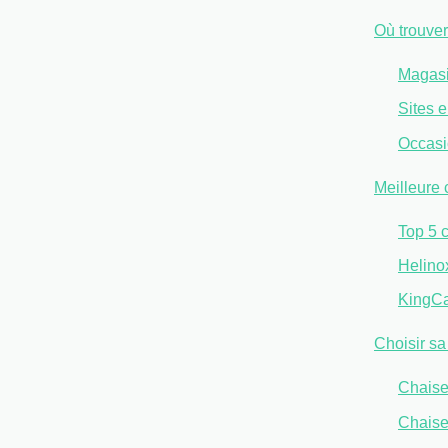
Où trouver
Magasi
Sites e
Occasi
Meilleure 
Top 5 
Helino
KingCa
Choisir sa
Chaise
Chaise 